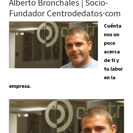
Alberto Bronchales | Socio-
14
Fundador Centrodedatos·com
registradores
acreditados
Cuénta
ante
nos un
la
poco
ICANN
acerca
de ti y
tu labor
en la
empresa.