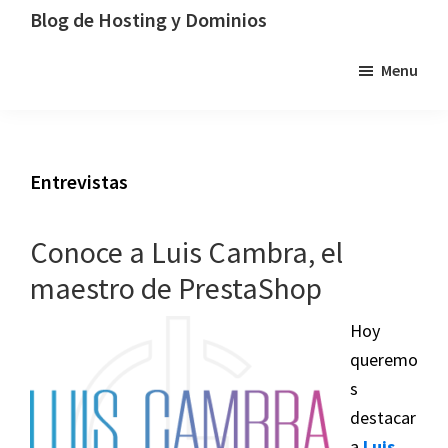
Saltar
Saltar
Saltar
Blog de Hosting y Dominios
a
al
a
Un
Menu
la
contenido
la
blog
navegación
principal
barra
dedicado
principal
lateral
al
principal
hosting,
Entrevistas
los
dominios
Conoce a Luis Cambra, el
y
la
maestro de PrestaShop
tecnología
Hoy
queremo
s
destacar
a
Luis