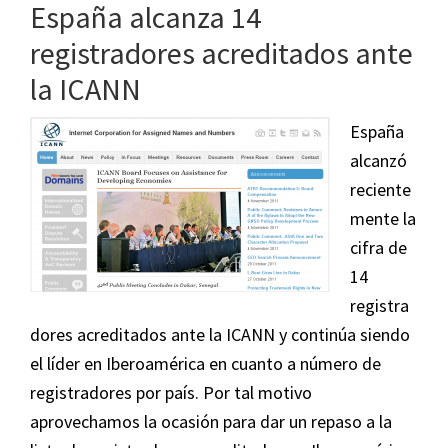
Conoce
España alcanza 14
a
registradores acreditados ante
Luis
la ICANN
Cambra,
el
España
maestro
alcanzó
de
reciente
PrestaShop
mente la
cifra de
14
registra
dores acreditados ante la ICANN y continúa siendo
el líder en Iberoamérica en cuanto a número de
registradores por país. Por tal motivo
aprovechamos la ocasión para dar un repaso a la