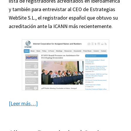
lista de registradores acreditados en Iberoamérica
y también para entrevistar al CEO de Estrategias
WebSite S.L., el registrador español que obtuvo su
acreditación ante la ICANN más recientemente.
acerca
[Leer más…]
de
España
alcanza