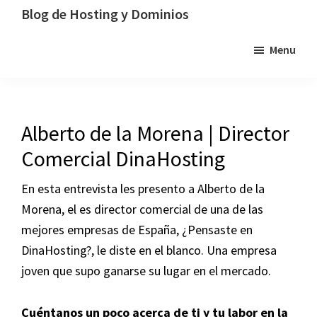
Saltar
Saltar
Saltar
Blog de Hosting y Dominios
a
al
a
Un
Menu
la
contenido
la
blog
navegación
principal
barra
dedicado
principal
lateral
al
principal
hosting,
Alberto de la Morena | Director
los
Comercial DinaHosting
dominios
y
En esta entrevista les presento a Alberto de la
la
Morena, el es director comercial de una de las
tecnología
mejores empresas de España, ¿Pensaste en
DinaHosting?, le diste en el blanco. Una empresa
joven que supo ganarse su lugar en el mercado.
Cuéntanos un poco acerca de ti y tu labor en la