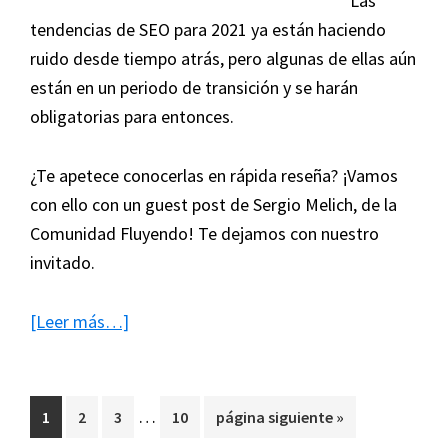
Las
tendencias de SEO para 2021 ya están haciendo
ruido desde tiempo atrás, pero algunas de ellas aún
están en un periodo de transición y se harán
obligatorias para entonces.
¿Te apetece conocerlas en rápida reseña? ¡Vamos
con ello con un guest post de Sergio Melich, de la
Comunidad Fluyendo! Te dejamos con nuestro
invitado.
acerca
[Leer más…]
de
Tendencias
de
Páginas
…
Página
Página
Página
Página
Ir
1
2
3
10
página siguiente »
SEO
intermedias
a