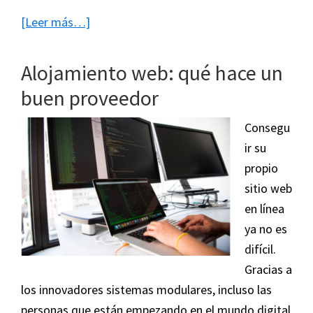
acerca
[Leer más…]
de
Qué
Alojamiento web: qué hace un
me
buen proveedor
inspiró
a
Consegu
trabajar
ir su
en
propio
Internet
sitio web
en línea
ya no es
difícil.
Gracias a
los innovadores sistemas modulares, incluso las
personas que están empezando en el mundo digital