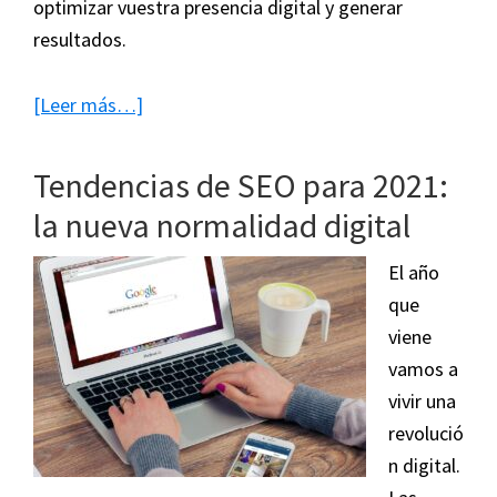
optimizar vuestra presencia digital y generar
resultados.
acerca
[Leer más…]
de
Las
Tendencias de SEO para 2021:
ventajas
la nueva normalidad digital
de
contar
El año
con
que
un
viene
consultor
vamos a
SEO
vivir una
en
revolució
tu
n digital.
empresa