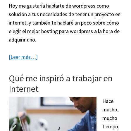
Hoy me gustaría hablarte de wordpress como
solución a tus necesidades de tener un proyecto en
internet, y también te hablaré un poco sobre cómo
elegir el mejor hosting para wordpress a la hora de
adquirir uno.
acerca
[Leer más…]
de
Hosting
Qué me inspiró a trabajar en
WordPress
Internet
a
tu
Hace
medida
mucho,
mucho
tiempo,