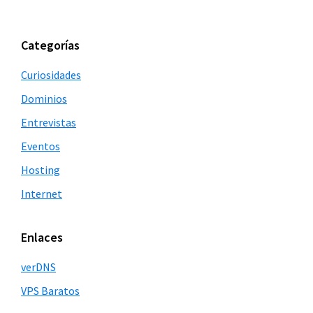
para
omitidas
la
2021:
Barra
Categorías
la
lateral
nueva
Curiosidades
principal
normalidad
Dominios
digital
Entrevistas
Eventos
Hosting
Internet
Enlaces
verDNS
VPS Baratos