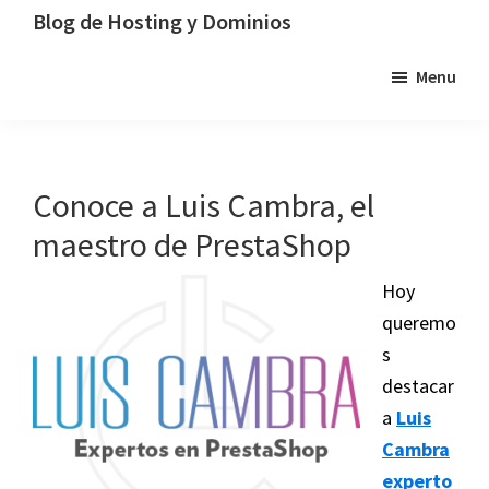
Saltar
Saltar
Saltar
Blog de Hosting y Dominios
a
al
a
Un
Menu
la
contenido
la
blog
navegación
principal
barra
dedicado
principal
lateral
al
principal
hosting,
Conoce a Luis Cambra, el
los
maestro de PrestaShop
dominios
y
Hoy
la
queremo
tecnología
s
destacar
a
Luis
Cambra
experto