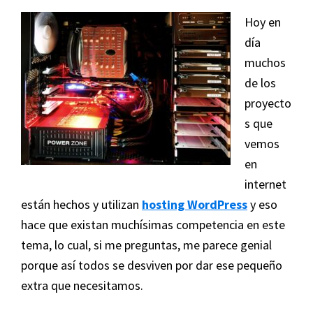
Cambra,
Hoy en
el
día
maestro
muchos
de
de los
PrestaShop
proyecto
s que
vemos
en
internet
están hechos y utilizan
hosting WordPress
y eso
hace que existan muchísimas competencia en este
tema, lo cual, si me preguntas, me parece genial
porque así todos se desviven por dar ese pequeño
extra que necesitamos.