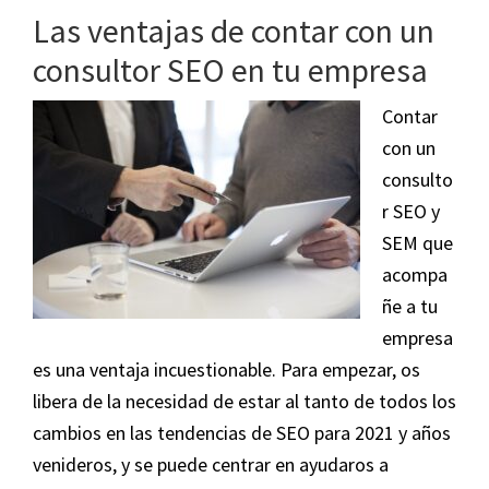
Alojamiento
Las ventajas de contar con un
web:
consultor SEO en tu empresa
qué
hace
Contar
un
con un
buen
consulto
proveedor
r SEO y
SEM que
acompa
ñe a tu
empresa
es una ventaja incuestionable. Para empezar, os
libera de la necesidad de estar al tanto de todos los
cambios en las tendencias de SEO para 2021 y años
venideros, y se puede centrar en ayudaros a