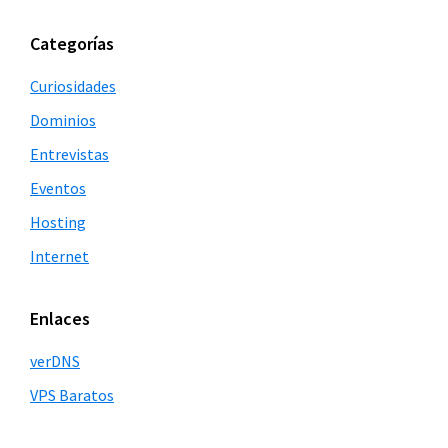
Barra
Categorías
lateral
Curiosidades
principal
Dominios
Entrevistas
Eventos
Hosting
Internet
Enlaces
verDNS
VPS Baratos