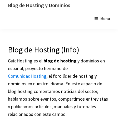
Saltar
Saltar
Saltar
Blog de Hosting y Dominios
a
al
a
Un
Menu
la
contenido
la
blog
navegación
principal
barra
dedicado
principal
lateral
al
principal
hosting,
Blog de Hosting (Info)
los
dominios
GuíaHosting es el
blog de hosting
y dominios en
y
español, proyecto hermano de
la
ComunidadHosting
, el foro líder de hosting y
tecnología
dominios en nuestro idioma. En este espacio de
blog hosting comentamos noticias del sector,
hablamos sobre eventos, compartimos entrevistas
y publicamos artículos, manuales y tutoriales
relacionados con este campo.