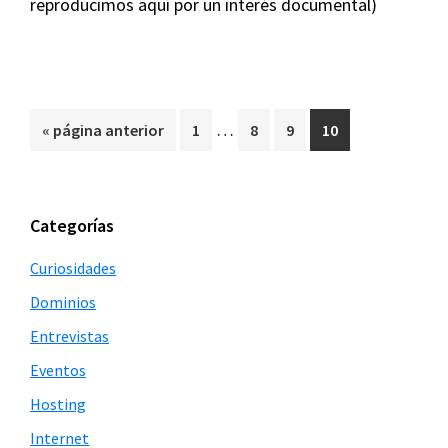
reproducimos aquí por un interés documental)
Páginas
…
Ir
Página
Página
Página
Página
«
página anterior
1
8
9
10
intermedias
a
omitidas
la
Barra
Categorías
lateral
Curiosidades
principal
Dominios
Entrevistas
Eventos
Hosting
Internet