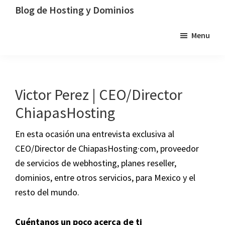
Saltar
Saltar
Saltar
Blog de Hosting y Dominios
a
al
a
Un
Menu
la
contenido
la
blog
navegación
principal
barra
dedicado
principal
lateral
al
principal
hosting,
Victor Perez | CEO/Director
los
ChiapasHosting
dominios
y
En esta ocasión una entrevista exclusiva al
la
CEO/Director de ChiapasHosting·com, proveedor
tecnología
de servicios de webhosting, planes reseller,
dominios, entre otros servicios, para Mexico y el
resto del mundo.
Cuéntanos un poco acerca de ti