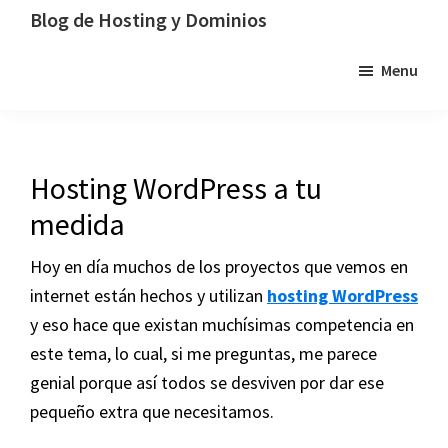
Saltar
Saltar
Saltar
Blog de Hosting y Dominios
a
al
a
Un
Menu
la
contenido
la
blog
navegación
principal
barra
dedicado
principal
lateral
al
principal
hosting,
Hosting WordPress a tu
los
medida
dominios
y
Hoy en día muchos de los proyectos que vemos en
la
internet están hechos y utilizan
hosting WordPress
tecnología
y eso hace que existan muchísimas competencia en
este tema, lo cual, si me preguntas, me parece
genial porque así todos se desviven por dar ese
pequeño extra que necesitamos.