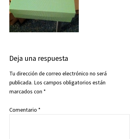
Interacciones
Deja una respuesta
con
Tu dirección de correo electrónico no será
los
publicada.
Los campos obligatorios están
lectores
marcados con
*
Comentario
*