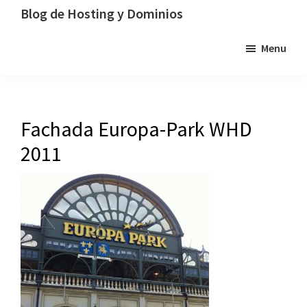
Saltar
Saltar
Saltar
Blog de Hosting y Dominios
a
al
a
Un
Menu
la
contenido
la
blog
navegación
principal
barra
dedicado
principal
lateral
al
principal
hosting,
Fachada Europa-Park WHD
los
2011
dominios
y
la
tecnología