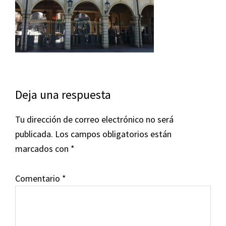
Interacciones
Deja una respuesta
con
Tu dirección de correo electrónico no será
los
publicada.
Los campos obligatorios están
lectores
marcados con
*
Comentario
*