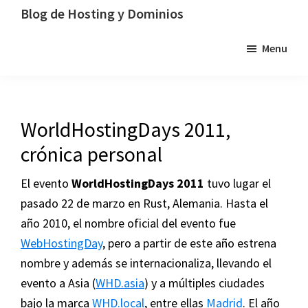
Saltar
Saltar
Saltar
Blog de Hosting y Dominios
a
al
a
Un
Menu
la
contenido
la
blog
navegación
principal
barra
dedicado
principal
lateral
al
principal
hosting,
WorldHostingDays 2011,
los
crónica personal
dominios
y
El evento
WorldHostingDays 2011
tuvo lugar el
la
pasado 22 de marzo en Rust, Alemania. Hasta el
tecnología
año 2010, el nombre oficial del evento fue
WebHostingDay
, pero a partir de este año estrena
nombre y además se internacionaliza, llevando el
evento a Asia (
WHD.asia
) y a múltiples ciudades
bajo la marca
WHD.local
, entre ellas
Madrid
. El año