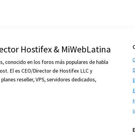
ector Hostifex & MiWebLatina
C
s, conocido en los foros más populares de habla
t. El es CEO/Director de Hostifex LLC y
planes reseller, VPS, servidores dedicados,
E
E
H
I