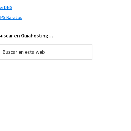
verDNS
PS Baratos
Buscar en Guiahosting…
uscar
n
sta
web