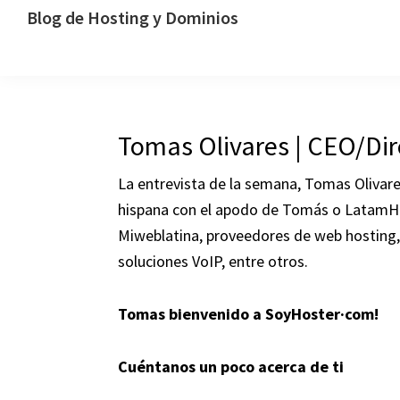
Saltar
Saltar
Saltar
Blog de Hosting y Dominios
a
al
a
Un
la
contenido
la
blog
navegación
principal
barra
dedicado
principal
lateral
al
Tomas Olivares | CEO/Dir
principal
hosting,
los
La entrevista de la semana, Tomas Olivare
dominios
hispana con el apodo de Tomás o LatamHos
y
Miweblatina, proveedores de web hosting, 
la
soluciones VoIP, entre otros.
tecnología
Tomas bienvenido a SoyHoster·com!
Cuéntanos un poco acerca de ti