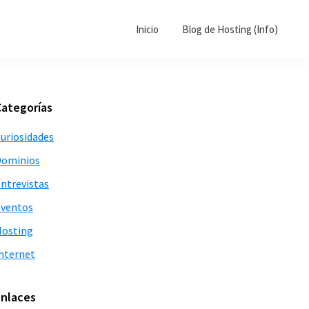
Inicio
Blog de Hosting (Info)
Barra
Categorías
lateral
uriosidades
principal
Dominios
ntrevistas
ventos
osting
nternet
Enlaces