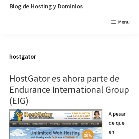
Saltar
Saltar
Saltar
Blog de Hosting y Dominios
a
al
a
Un
Menu
la
contenido
la
blog
navegación
principal
barra
dedicado
principal
lateral
al
principal
hosting,
hostgator
los
dominios
HostGator es ahora parte de
y
la
Endurance International Group
tecnología
(EIG)
A pesar
de que
en