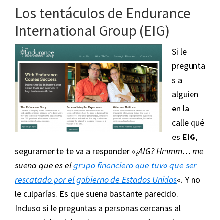
letra
Los tentáculos de Endurance
menuda
International Group (EIG)
de
los
Si le
5
pregunta
grandes
s a
del
alguien
hosting
en la
que
calle qué
nadie
es
EIG
,
lee
seguramente te va a responder «
¿AIG? Hmmm… me
suena que es el
grupo financiero que tuvo que ser
rescatado por el gobierno de Estados Unidos
«. Y no
le culparías. Es que suena bastante parecido.
Incluso si le preguntas a personas cercanas al