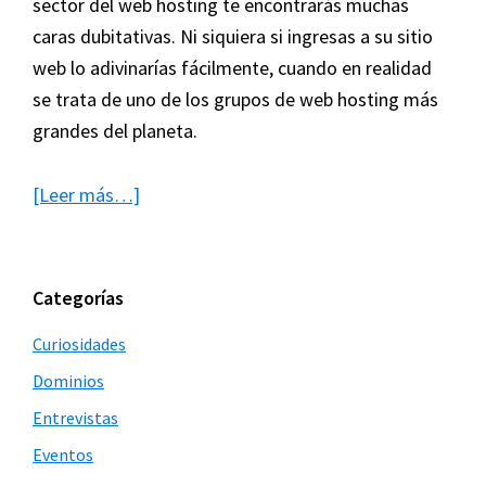
sector del web hosting te encontrarás muchas
caras dubitativas. Ni siquiera si ingresas a su sitio
web lo adivinarías fácilmente, cuando en realidad
se trata de uno de los grupos de web hosting más
grandes del planeta.
acerca
[Leer más…]
de
Los
tentáculos
Barra
Categorías
de
lateral
Curiosidades
Endurance
principal
Dominios
International
Group
Entrevistas
(EIG)
Eventos