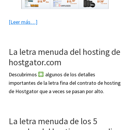
acerca
[Leer más…]
de
HostGator
es
La letra menuda del hosting de
ahora
hostgator.com
parte
de
Descubrimos
algunos de los detalles
Endurance
importantes de la letra fina del contrato de hosting
International
de Hostgator que a veces se pasan por alto.
Group
(EIG)
La letra menuda de los 5