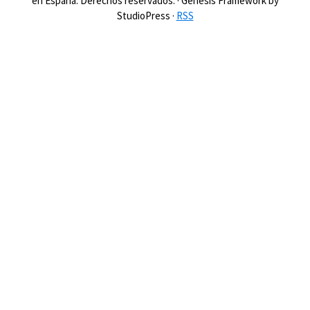
en España. Derechos reservados. · Genesis Framework by
StudioPress ·
RSS