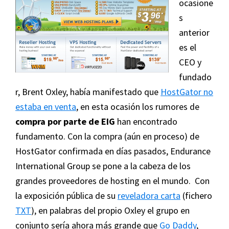
ocasione
s
anterior
es el
CEO y
fundado
r, Brent Oxley, había manifestado que
HostGator no
estaba en venta
, en esta ocasión los rumores de
compra por parte de EIG
han encontrado
fundamento. Con la compra (aún en proceso) de
HostGator confirmada en días pasados, Endurance
International Group se pone a la cabeza de los
grandes proveedores de hosting en el mundo. Con
la exposición pública de su
reveladora carta
(fichero
TXT
), en palabras del propio Oxley el grupo en
conjunto sería ahora más grande que
Go Daddy
,