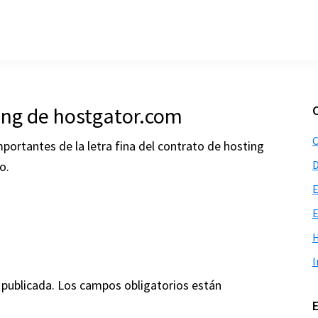
ing de hostgator.com
C
portantes de la letra fina del contrato de hosting
o.
E
E
H
I
 publicada.
Los campos obligatorios están