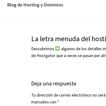
Saltar
Saltar
Saltar
Blog de Hosting y Dominios
a
al
a
Un
la
contenido
la
blog
navegación
principal
barra
dedicado
principal
lateral
al
La letra menuda del host
principal
hosting,
los
Descubrimos
algunos de los detalles im
dominios
de Hostgator que a veces se pasan por alt
y
la
tecnología
Interacciones
Deja una respuesta
con
Tu dirección de correo electrónico no será
los
marcados con
*