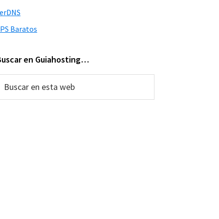
verDNS
PS Baratos
Buscar en Guiahosting…
uscar
n
sta
web