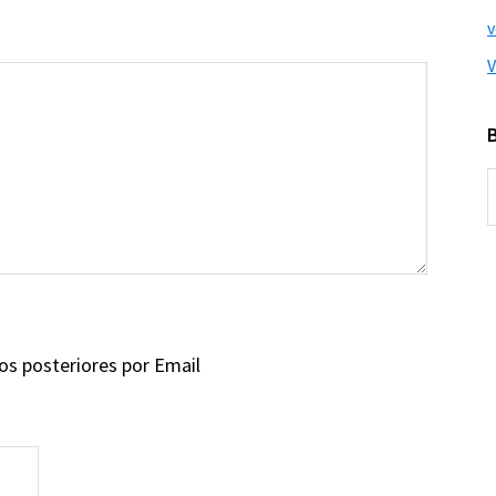
V
B
e
e
ios posteriores por Email