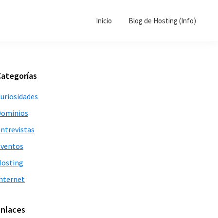
Inicio
Blog de Hosting (Info)
Barra
Categorías
lateral
uriosidades
principal
Dominios
ntrevistas
ventos
osting
nternet
Enlaces