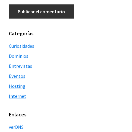
Barra
Categorías
lateral
Curiosidades
principal
Dominios
Entrevistas
Eventos
Hosting
Internet
Enlaces
verDNS