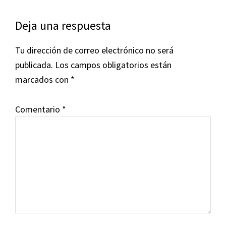
Interacciones
Deja una respuesta
con
Tu dirección de correo electrónico no será
los
publicada.
Los campos obligatorios están
lectores
marcados con
*
Comentario
*