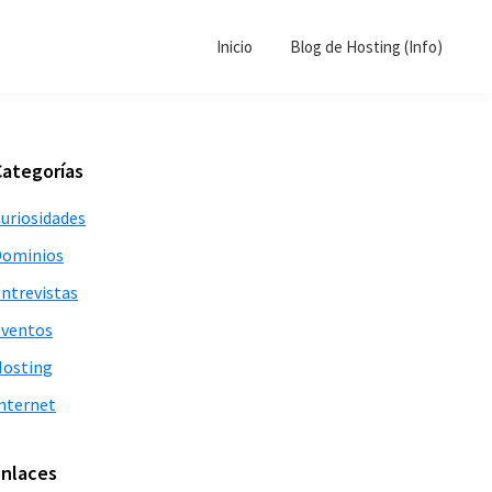
Inicio
Blog de Hosting (Info)
Barra
Categorías
lateral
uriosidades
principal
Dominios
ntrevistas
ventos
osting
nternet
Enlaces