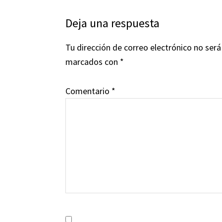
Interacciones
Deja una respuesta
con
Tu dirección de correo electrónico no será
los
marcados con
*
lectores
Comentario
*