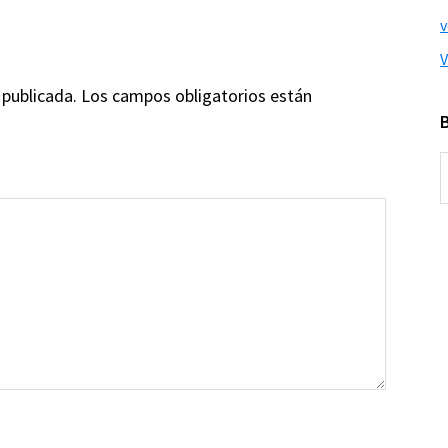
V
 publicada.
Los campos obligatorios están
B
e
e