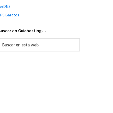
verDNS
PS Baratos
Buscar en Guiahosting…
uscar
n
sta
web