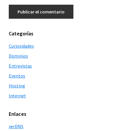
Barra
Categorías
lateral
Curiosidades
principal
Dominios
Entrevistas
Eventos
Hosting
Internet
Enlaces
verDNS