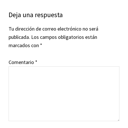
Interacciones
Deja una respuesta
con
Tu dirección de correo electrónico no será
los
publicada.
Los campos obligatorios están
lectores
marcados con
*
Comentario
*