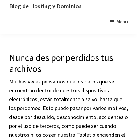
Saltar
Saltar
Saltar
Blog de Hosting y Dominios
a
al
a
Un
Menu
la
contenido
la
blog
navegación
principal
barra
dedicado
principal
lateral
al
principal
hosting,
Nunca des por perdidos tus
los
archivos
dominios
y
Muchas veces pensamos que los datos que se
la
encuentran dentro de nuestros dispositivos
tecnología
electrónicos, están totalmente a salvo, hasta que
los perdemos. Esto puede pasar por varios motivos,
desde por descuido, desconocimiento, accidentes o
por el uso de terceros, como puede ser cuando
nuestros hijos cogen nuestra Tablet o encienden el