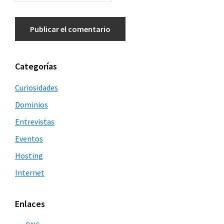
Barra
Categorías
lateral
Curiosidades
principal
Dominios
Entrevistas
Eventos
Hosting
Internet
Enlaces