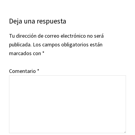
Interacciones
Deja una respuesta
con
Tu dirección de correo electrónico no será
los
publicada.
Los campos obligatorios están
lectores
marcados con
*
Comentario
*