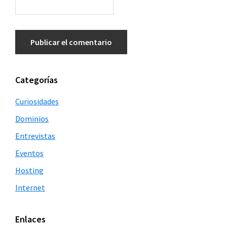
Barra
Categorías
lateral
Curiosidades
principal
Dominios
Entrevistas
Eventos
Hosting
Internet
Enlaces