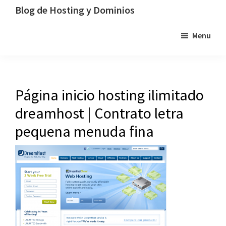
Saltar
Saltar
Saltar
Blog de Hosting y Dominios
a
al
a
Un
Menu
la
contenido
la
blog
navegación
principal
barra
dedicado
principal
lateral
al
principal
hosting,
Página inicio hosting ilimitado
los
dreamhost | Contrato letra
dominios
y
pequena menuda fina
la
tecnología