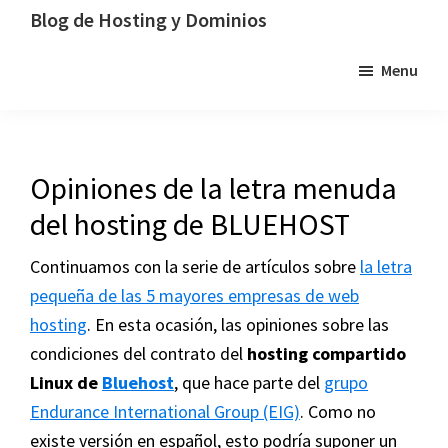
Saltar
Saltar
Saltar
Blog de Hosting y Dominios
a
al
a
Un
Menu
la
contenido
la
blog
navegación
principal
barra
dedicado
principal
lateral
al
principal
hosting,
Opiniones de la letra menuda
los
del hosting de BLUEHOST
dominios
y
Continuamos con la serie de artículos sobre
la letra
la
pequeña de las 5 mayores empresas de web
tecnología
hosting
. En esta ocasión, las opiniones sobre las
condiciones del contrato del
hosting compartido
Linux de
Bluehost
, que hace parte del
grupo
Endurance International Group (EIG)
. Como no
existe versión en español, esto podría suponer un