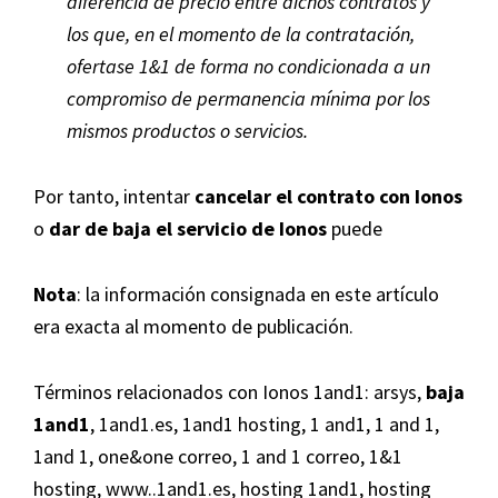
diferencia de precio entre dichos contratos y
los que, en el momento de la contratación,
ofertase 1&1 de forma no condicionada a un
compromiso de permanencia mínima por los
mismos productos o servicios.
Por tanto, intentar
cancelar el contrato con Ionos
o
dar de baja el servicio de Ionos
puede
Nota
: la información consignada en este artículo
era exacta al momento de publicación.
Términos relacionados con Ionos 1and1: arsys,
baja
1and1
, 1and1.es, 1and1 hosting, 1 and1, 1 and 1,
1and 1, one&one correo, 1 and 1 correo, 1&1
hosting,
www..1and1.es
,
hosting 1and1
,
hosting