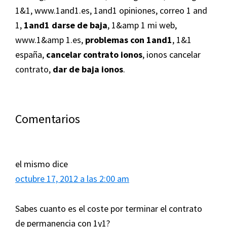
1&1
,
www.1and1.es
,
1and1 opiniones
,
correo 1 and
1
,
1and1 darse de baja
,
1&amp 1 mi web
,
www.1&amp 1.es
,
problemas con 1and1
,
1&1
españa
,
cancelar contrato ionos
,
ionos cancelar
contrato
,
dar de baja ionos
.
Interacciones
Comentarios
con
los
el mismo
dice
lectores
octubre 17, 2012 a las 2:00 am
Sabes cuanto es el coste por terminar el contrato
de permanencia con 1y1?