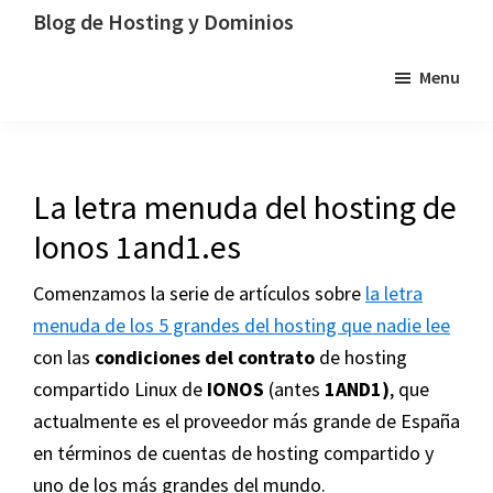
Saltar
Saltar
Saltar
Blog de Hosting y Dominios
a
al
a
Un
Menu
la
contenido
la
blog
navegación
principal
barra
dedicado
principal
lateral
al
principal
hosting,
La letra menuda del hosting de
los
Ionos 1and1.es
dominios
y
Comenzamos la serie de artículos sobre
la letra
la
menuda de los 5 grandes del hosting que nadie lee
tecnología
con las
condiciones del contrato
de hosting
compartido Linux de
IONOS
(antes
1AND1)
, que
actualmente es el proveedor más grande de España
en términos de cuentas de hosting compartido y
uno de los más grandes del mundo.