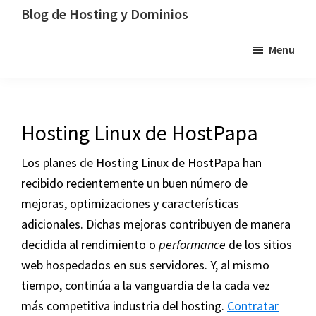
Saltar
Saltar
Saltar
Blog de Hosting y Dominios
a
al
a
Un
Menu
la
contenido
la
blog
navegación
principal
barra
dedicado
principal
lateral
al
principal
hosting,
Hosting Linux de HostPapa
los
dominios
Los planes de Hosting Linux de HostPapa han
y
recibido recientemente un buen número de
la
mejoras, optimizaciones y características
tecnología
adicionales. Dichas mejoras contribuyen de manera
decidida al rendimiento o
performance
de los sitios
web hospedados en sus servidores. Y, al mismo
tiempo, continúa a la vanguardia de la cada vez
más competitiva industria del hosting.
Contratar