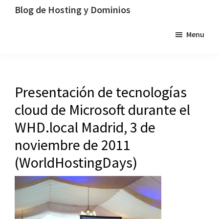
Saltar
Saltar
Saltar
Blog de Hosting y Dominios
a
al
a
Un
Menu
la
contenido
la
blog
navegación
principal
barra
dedicado
principal
lateral
al
principal
hosting,
Presentación de tecnologías
los
cloud de Microsoft durante el
dominios
y
WHD.local Madrid, 3 de
la
noviembre de 2011
tecnología
(WorldHostingDays)