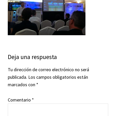
Interacciones
Deja una respuesta
con
Tu dirección de correo electrónico no será
los
publicada.
Los campos obligatorios están
lectores
marcados con
*
Comentario
*