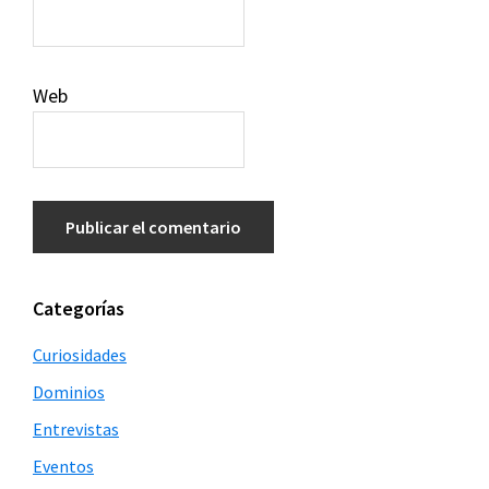
Web
Barra
Categorías
lateral
Curiosidades
principal
Dominios
Entrevistas
Eventos