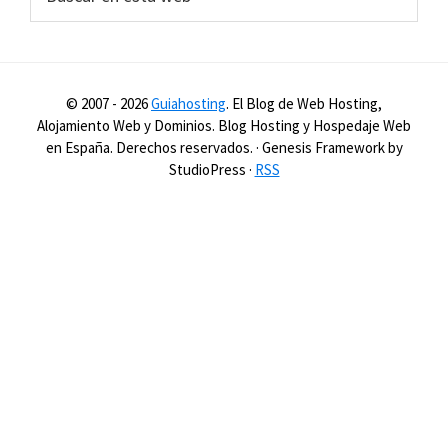
en
esta
web
© 2007 -
2026
Guiahosting
. El Blog de Web Hosting,
Alojamiento Web y Dominios. Blog Hosting y Hospedaje Web
en España. Derechos reservados. · Genesis Framework by
StudioPress ·
RSS