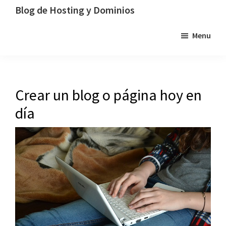
Saltar
Saltar
Saltar
Blog de Hosting y Dominios
a
al
a
Un
Menu
la
contenido
la
blog
navegación
principal
barra
dedicado
principal
lateral
al
principal
hosting,
Crear un blog o página hoy en
los
día
dominios
y
la
tecnología