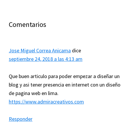
Interacciones
Comentarios
con
los
Jose Miguel Correa Anicama
dice
lectores
septiembre 24, 2018 a las 4:13 am
Que buen articulo para poder empezar a diseñar un
blog y asi tener presencia en internet con un diseño
de pagina web en lima.
https://www.admiracreativos.com
Responder