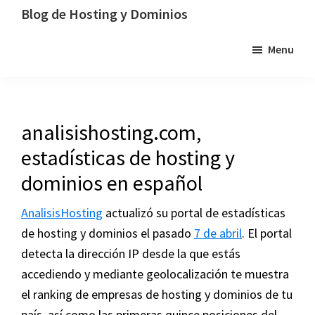
Saltar
Saltar
Saltar
Blog de Hosting y Dominios
a
al
a
Un
Menu
la
contenido
la
blog
navegación
principal
barra
dedicado
principal
lateral
al
principal
hosting,
analisishosting.com,
los
estadísticas de hosting y
dominios
y
dominios en español
la
AnalisisHosting
actualizó su portal de estadísticas
tecnología
de hosting y dominios el pasado
7 de abril
. El portal
detecta la dirección IP desde la que estás
accediendo y mediante geolocalización te muestra
el ranking de empresas de hosting y dominios de tu
país, así como las primeras quince posiciones del