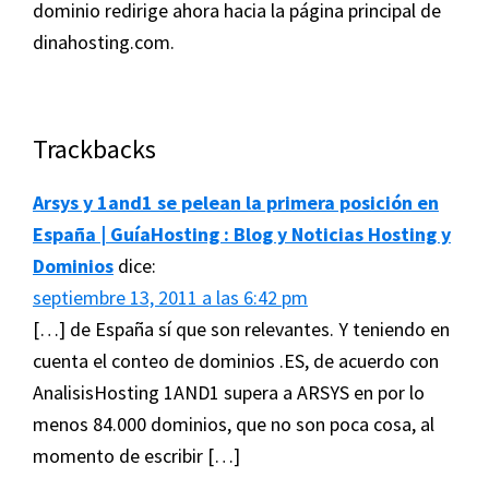
dominio redirige ahora hacia la página principal de
dinahosting.com.
Interacciones
Trackbacks
con
Arsys y 1and1 se pelean la primera posición en
los
España | GuíaHosting : Blog y Noticias Hosting y
lectores
Dominios
dice:
septiembre 13, 2011 a las 6:42 pm
[…] de España sí que son relevantes. Y teniendo en
cuenta el conteo de dominios .ES, de acuerdo con
AnalisisHosting 1AND1 supera a ARSYS en por lo
menos 84.000 dominios, que no son poca cosa, al
momento de escribir […]